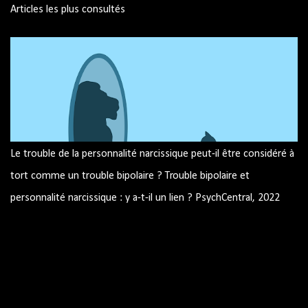
Articles les plus consultés
Le trouble de la personnalité narcissique peut-il être considéré à
tort comme un trouble bipolaire ? Trouble bipolaire et
personnalité narcissique : y a-t-il un lien ? PsychCentral, 2022
Image par mohamed Hassan de Pixabay Trouble bipolaire et
personnalité narcissique : y a-t-il un lien ? Pouvez-vous avoir les
deux? Peuvent-ils être confondus les uns avec les autres ?
Trouble bipolaire et traits narcissiques Similitudes résumé
Source : site américain PsychCentral.com Le trouble bipolaire et