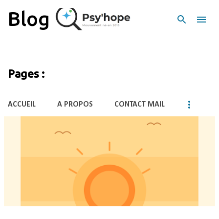
Accéder au contenu principal
Blog
Pages :
ACCUEIL
A PROPOS
CONTACT MAIL
A
r
t
i
c