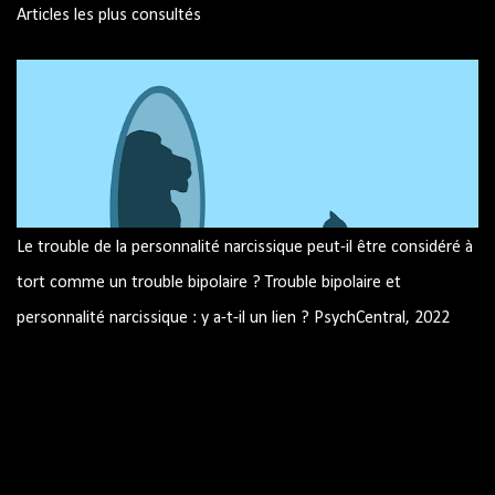
Articles les plus consultés
Le trouble de la personnalité narcissique peut-il être considéré à
tort comme un trouble bipolaire ? Trouble bipolaire et
personnalité narcissique : y a-t-il un lien ? PsychCentral, 2022
Image par mohamed Hassan de Pixabay Trouble bipolaire et
personnalité narcissique : y a-t-il un lien ? Pouvez-vous avoir les
deux? Peuvent-ils être confondus les uns avec les autres ?
Trouble bipolaire et traits narcissiques Similitudes résumé
Source : site américain PsychCentral.com Le trouble bipolaire et