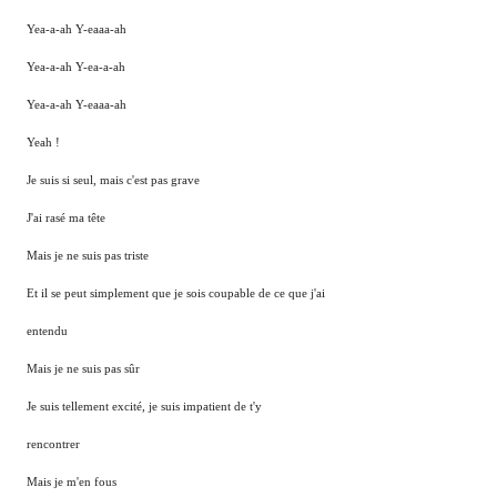
Yea-a-ah Y-eaaa-ah
Yea-a-ah Y-ea-a-ah
Yea-a-ah Y-eaaa-ah
Yeah !
Je suis si seul, mais c'est pas grave
J'ai rasé ma tête
Mais je ne suis pas triste
Et il se peut simplement que je sois coupable de ce que j'ai
entendu
Mais je ne suis pas sûr
Je suis tellement excité, je suis impatient de t'y
rencontrer
Mais je m'en fous