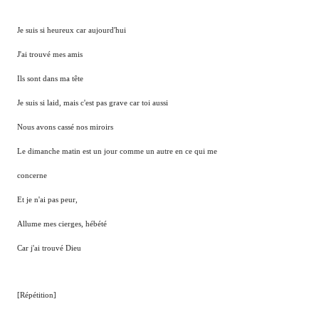
Je suis si heureux car aujourd'hui
J'ai trouvé mes amis
Ils sont dans ma tête
Je suis si laid, mais c'est pas grave car toi aussi
Nous avons cassé nos miroirs
Le dimanche matin est un jour comme un autre en ce qui me
concerne
Et je n'ai pas peur,
Allume mes cierges, hébété
Car j'ai trouvé Dieu
[Répétition]