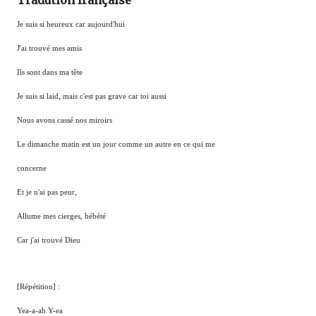
Tradution française
Je suis si heureux car aujourd'hui
J'ai trouvé mes amis
Ils sont dans ma tête
Je suis si laid, mais c'est pas grave car toi aussi
Nous avons cassé nos miroirs
Le dimanche matin est un jour comme un autre en ce qui me
concerne
Et je n'ai pas peur,
Allume mes cierges, hébété
Car j'ai trouvé Dieu
[Répétition] :
Yea-a-ah Y-ea