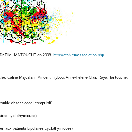
le Dr Elie HANTOUCHE en 2008.
http://ctah.eu/association.php
.
che, Caline Majdalani, Vincent Trybou, Anne-Hélène Clair, Raya Hantouche.
rouble obsessionnel compulsif)
aires cyclothymiques),
ien aux patients bipolaires cyclothymiques)