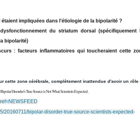
 étaient impliquées dans l'étiologie de la bipolarité ?
dysfonctionnement du striatum dorsal (spécifiquement 
a bipolarité)
urs : facteurs inflammatoires qui toucheraient cette z
ur cette zone cérébrale, complètement inattendue d'avoir un rôle
Bipolar Disorder’s True Source is Not What Scientists Expected.
,
hc_ref=NEWSFEED
/20160711/bipolar-disorder-true-source-scientists-expected-