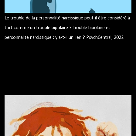
Le trouble de la personnalité narcissique peut-il être considéré à
tort comme un trouble bipolaire ? Trouble bipolaire et
personnalité narcissique : y a-t-il un lien ? PsychCentral, 2022
Image par mohamed Hassan de Pixabay Trouble bipolaire et
personnalité narcissique : y a-t-il un lien ? Pouvez-vous avoir les
deux? Peuvent-ils être confondus les uns avec les autres ?
Trouble bipolaire et traits narcissiques Similitudes résumé
Source : site américain PsychCentral.com Le trouble bipolaire et
le trouble de la personnalité narcissique sont des diagnostics
différents mais peuvent partager certaines caractéristiques.
Certaines personnes vivent avec les deux conditions. Le Manuel
diagnostique et statistique des troubles mentaux, 5e édition
(DSM-5) indique que les symptômes du trouble bipolaire
comprennent des épisodes d'humeur. Ces humeurs peuvent