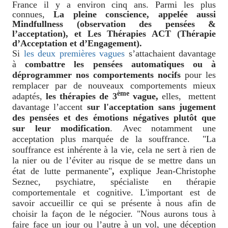
France il y a environ cinq ans. Parmi les plus
connues,
La pleine conscience, appelée aussi
Mindfullness (observation des pensées &
l’acceptation), et Les Thérapies ACT (Thérapie
d’Acceptation et d’Engagement).
Si
les deux premières vagues
s’attachaient davantage
à
combattre les pensées automatiques ou à
déprogrammer nos comportements nocifs
pour les
remplacer par de nouveaux comportements mieux
ème
adaptés,
les thérapies de 3
vague,
elles, mettent
davantage l’accent
sur l'acceptation sans jugement
des pensées et des émotions négatives plutôt que
sur leur modification
. Avec notamment une
acceptation plus marquée de la souffrance. "La
souffrance est inhérente à la vie, cela ne sert à rien de
la nier ou de l’éviter au risque de se mettre dans un
état de lutte permanente"
,
explique Jean-Christophe
Seznec, psychiatre, spécialiste en thérapie
comportementale et cognitive. L'important est de
savoir accueillir ce qui se présente à nous afin de
choisir la façon de le négocier. "Nous aurons tous à
faire face un jour ou l’autre à un vol, une déception