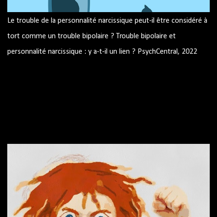
Le trouble de la personnalité narcissique peut-il être considéré à
tort comme un trouble bipolaire ? Trouble bipolaire et
personnalité narcissique : y a-t-il un lien ? PsychCentral, 2022
Image par mohamed Hassan de Pixabay Trouble bipolaire et
personnalité narcissique : y a-t-il un lien ? Pouvez-vous avoir les
deux? Peuvent-ils être confondus les uns avec les autres ?
Trouble bipolaire et traits narcissiques Similitudes résumé
Source : site américain PsychCentral.com Le trouble bipolaire et
le trouble de la personnalité narcissique sont des diagnostics
différents mais peuvent partager certaines caractéristiques.
Certaines personnes vivent avec les deux conditions. Le Manuel
diagnostique et statistique des troubles mentaux, 5e édition
(DSM-5) indique que les symptômes du trouble bipolaire
comprennent des épisodes d'humeur. Ces humeurs peuvent
impliquer une hypomanie, une manie ou une dépression.