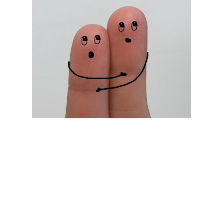
Sommaire de l'article "Le quotidien difficile
des grands anxieux"
La grande anxiété, une pathologie de la peur
La grande anxiété génère de la souffrance
La grande anxiété, une maladie avérée