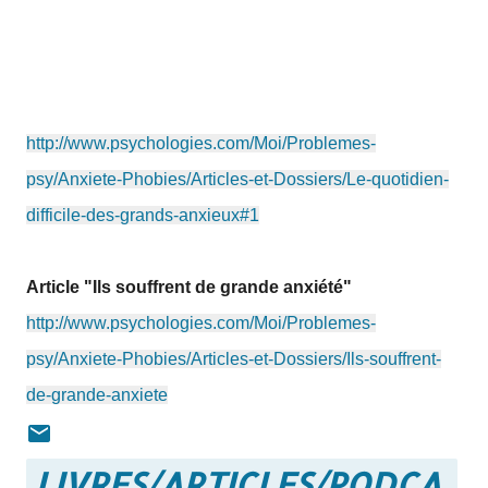
TCC et méditation pour surmonter sa grande anxiété
Hypnose, yoga, sophrologie… pour gérer ses pensées
envahissantes
http://www.psychologies.com/Moi/Problemes-
psy/Anxiete-Phobies/Articles-et-Dossiers/Le-quotidien-
difficile-des-grands-anxieux#1
Article "Ils souffrent de grande anxiété"
http://www.psychologies.com/Moi/Problemes-
psy/Anxiete-Phobies/Articles-et-Dossiers/Ils-souffrent-
de-grande-anxiete
LIVRES/ARTICLES/PODCA