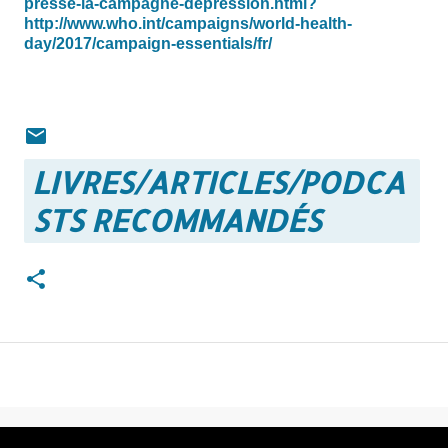
presse-la-campagne-depression.html?
http://www.who.int/campaigns/world-health-
day/2017/campaign-essentials/fr/
LIVRES/ARTICLES/PODCA
STS RECOMMANDÉS