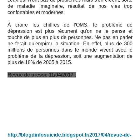
de maladie imaginaire, résultat de nos vies trop
confortables et modernes.
À croire les chiffres de l'OMS, le problème de
dépression est plus récurrent qu'on ne le pense et
touche de plus en plus de personnes. Ne pas en parler
ne ferait qu'empirer la situation. En effet, plus de 300
millions de personnes dans le monde vivent avec le
problème de la dépression, soit une augmentation de
plus de 18% de 2005 à 2015.
Revue de presse 11/04/2017 :
Mauritanie : 19% de la population sont sujets à la
dépression
Haïti : Le Mspp souhaite une meilleure prise en compte
de la santé mentale dans le système sanitaire
Le Togo s'arme contre la dépression
ALGERIE Santé mentale : Pour une approche basée sur
la prévention
http://blogdinfosuicide.blogspot.fr/2017/04/revue-de-