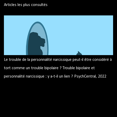
Articles les plus consultés
Le trouble de la personnalité narcissique peut-il être considéré à
tort comme un trouble bipolaire ? Trouble bipolaire et
personnalité narcissique : y a-t-il un lien ? PsychCentral, 2022
Image par mohamed Hassan de Pixabay Trouble bipolaire et
personnalité narcissique : y a-t-il un lien ? Pouvez-vous avoir les
deux? Peuvent-ils être confondus les uns avec les autres ?
Trouble bipolaire et traits narcissiques Similitudes résumé
Source : site américain PsychCentral.com Le trouble bipolaire et