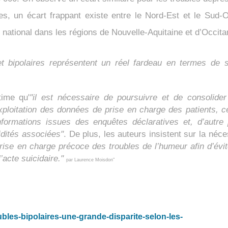
un écart frappant existe entre le Nord-Est et le Sud-
national dans les régions de Nouvelle-Aquitaine et d’Occita
et bipolaires représentent un réel fardeau en termes de 
time qu'
"il est nécessaire de poursuivre et de consolider
exploitation des données de prise en charge des patients, c
nformations issues des enquêtes déclaratives et, d’autre 
idités associées"
. De plus, les auteurs insistent sur la néce
rise en charge précoce des troubles de l’humeur afin d’évit
’acte suicidaire."
par
Laurence Moisdon"
oubles-bipolaires-une-grande-disparite-selon-les-