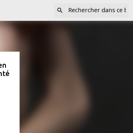
en
nté