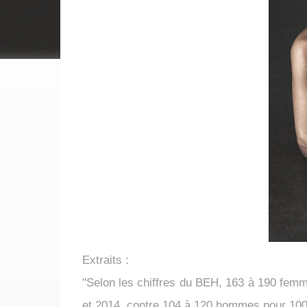
Extraits :
"Selon les chiffres du BEH, 163 à 190 fem
et 2014, contre 104 à 120 hommes pour 100 