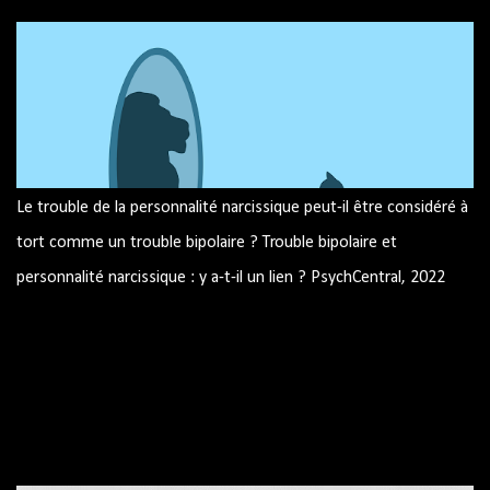
Le trouble de la personnalité narcissique peut-il être considéré à
tort comme un trouble bipolaire ? Trouble bipolaire et
personnalité narcissique : y a-t-il un lien ? PsychCentral, 2022
Image par mohamed Hassan de Pixabay Trouble bipolaire et
personnalité narcissique : y a-t-il un lien ? Pouvez-vous avoir les
deux? Peuvent-ils être confondus les uns avec les autres ?
Trouble bipolaire et traits narcissiques Similitudes résumé
Source : site américain PsychCentral.com Le trouble bipolaire et
le trouble de la personnalité narcissique sont des diagnostics