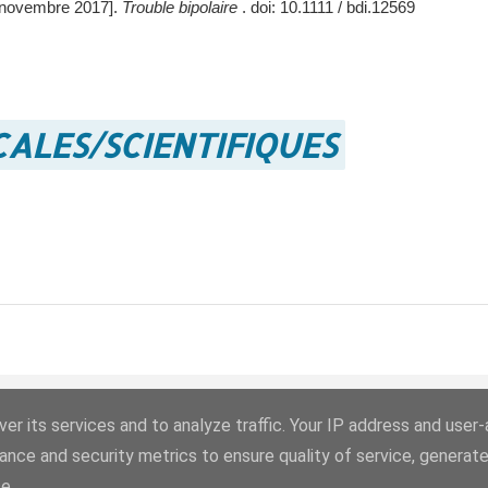
9 novembre 2017].
Trouble bipolaire
.
doi: 10.1111 / bdi.12569
ALES/SCIENTIFIQUES
er its services and to analyze traffic. Your IP address and user
Fourni par Blogger
ance and security metrics to ensure quality of service, generat
e.