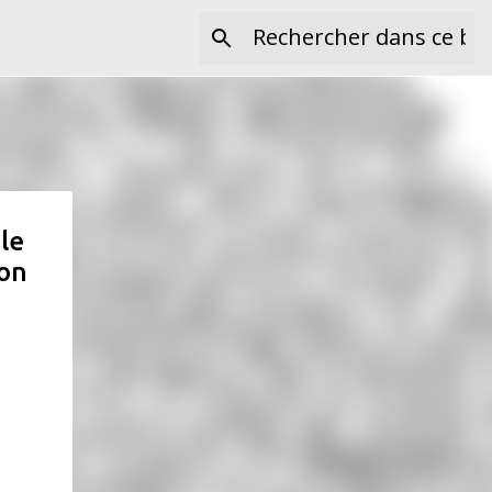
le
ion