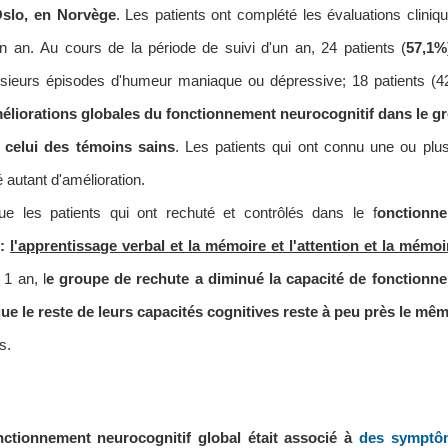
Oslo, en Norvège
.
Les patients ont complété les évaluations cliniq
un an.
Au cours de la période de suivi d'un an, 24 patients (
57,1%
usieurs épisodes d'humeur maniaque ou dépressive;
18 patients (4
éliorations globales du fonctionnement neurocognitif dans le g
à celui des témoins sains
.
Les patients qui ont connu une ou plus
autant d'amélioration.
e les patients qui ont rechuté et contrôlés dans le f
onctionn
s:
l'apprentissage verbal et la mémoire et l'attention et la mémoi
1 an, l
e groupe de rechute a diminué la capacité de fonctionn
ue le reste de leurs capacités cognitives reste à peu près le mê
s.
nctionnement neurocognitif global était associé à
des symptô