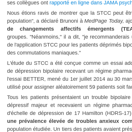
ses collègues ont
rapporté en
ligne dans
JAMA psychi
Nous étions ravis de montrer que la STCC peut être
population", a déclaré Brunoni à
MedPage Today,
ajo
de changements affectifs émergents (TE
groupes.
"Néanmoins," il a dit, "je recommanderais
de l'application STCC pour les patients déprimés bip
des commutations maniaques."
L'étude du STCC a été conçue comme un essai addit
de dépression bipolaire recevant un régime pharma
l'essai BETTER, mené du 1er juillet 2014 au 30 mar
utilisé pour assigner aléatoirement 59 patients soit f
Tous les patients présentaient un trouble bipolair
dépressif majeur et recevaient un régime pharma
d'échelle de dépression de 17 Hamilton (HDRS-17)
une prévalence élevée de troubles anxieux com
population étudiée.
Un tiers des patients avaient pré