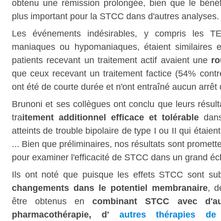
obtenu une rémission prolongée, bien que le bénéfi
plus important pour la STCC dans d'autres analyses.
Les événements indésirables, y compris les T
maniaques ou hypomaniaques, étaient similaires e
patients recevant un traitement actif avaient une
ro
que ceux recevant un traitement factice (54% con
ont été de courte durée et n'ont entraîné aucun arrêt 
Brunoni et ses collègues ont conclu que leurs résu
tra
itement additionnel efficace et tolérable
dans 
atteints de trouble bipolaire de type I ou II qui étai
... Bien que préliminaires, nos résultats sont promet
pour examiner l'efficacité de STCC dans un grand écha
Ils ont noté que puisque les effets STCC sont subt
changements dans le potentiel membranaire
, d
être obtenus en
combinant STCC avec d'aut
pharmacothérapie, d'
autres thérapies de 