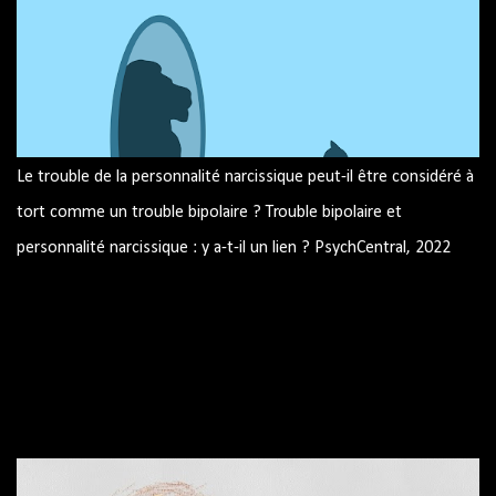
Le trouble de la personnalité narcissique peut-il être considéré à
tort comme un trouble bipolaire ? Trouble bipolaire et
personnalité narcissique : y a-t-il un lien ? PsychCentral, 2022
Image par mohamed Hassan de Pixabay Trouble bipolaire et
personnalité narcissique : y a-t-il un lien ? Pouvez-vous avoir les
deux? Peuvent-ils être confondus les uns avec les autres ?
Trouble bipolaire et traits narcissiques Similitudes résumé
Source : site américain PsychCentral.com Le trouble bipolaire et
le trouble de la personnalité narcissique sont des diagnostics
différents mais peuvent partager certaines caractéristiques.