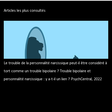
Articles les plus consultés
Le trouble de la personnalité narcissique peut-il être considéré à
tort comme un trouble bipolaire ? Trouble bipolaire et
personnalité narcissique : y a-t-il un lien ? PsychCentral, 2022
Image par mohamed Hassan de Pixabay Trouble bipolaire et
personnalité narcissique : y a-t-il un lien ? Pouvez-vous avoir les
deux? Peuvent-ils être confondus les uns avec les autres ?
Trouble bipolaire et traits narcissiques Similitudes résumé