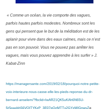
« Comme un océan, la vie comporte des vagues,
parfois hautes parfois modestes. Nombreux sont les
gens qui pensent que le but de la méditation est de les
aplanir pour vivre dans des eaux calmes, mais ce n’est
pas en son pouvoir. Vous ne pouvez pas arrêter les
vagues, mais vous pouvez apprendre à les surfer
» J.
Kabat-Zinn
https://managersante.com/2019/02/18/pourquoi-notre-petite-
voix-interieure-nous-casse-elle-les-pieds-reponse-du-dr-
bernard-anselem/?fbclid=IwAR21QK5uKAh6N65U-
5tSoaxbh56VOITYKzP_3E07pQzMTTx2GYzMIGnwyZ
g