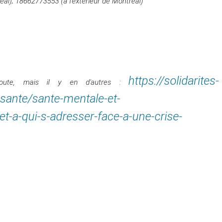
éal);
18662773553 (à l'extérieur de Montréal)
https://solidarites-
coute, mais il y en d'autres :
-sante/sante-mentale-et-
-et-a-qui-s-adresser-face-a-une-crise-