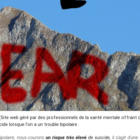
(Site web
géré par des professionnels de la santé mentale offrant 
cide lorsque l'on a un trouble bipolaire :
ipolaire, nous courons
un
risque très élevé
de suicide,
il s'agit d'une