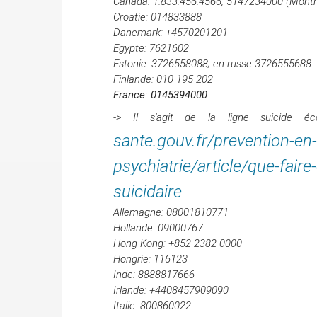
Canada: 1.833.456.4566, 5147234000 (Montr
Croatie: 014833888
Danemark: +4570201201
Egypte: 7621602
Estonie: 3726558088;
en russe 3726555688
Finlande: 010 195 202
France: 0145394000
-> Il s'agit de la ligne suicide é
sante.gouv.fr/prevention-en
psychiatrie/article/que-faire
suicidaire
Allemagne: 08001810771
Hollande: 09000767
Hong Kong: +852 2382 0000
Hongrie: 116123
Inde: 8888817666
Irlande: +4408457909090
Italie: 800860022