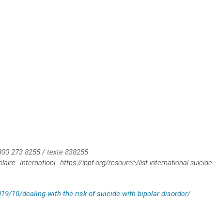
 800 273 8255 / texte 838255
re Internationl https://ibpf.org/resource/list-international-suicide-
9/10/dealing-with-the-risk-of-suicide-with-bipolar-disorder/