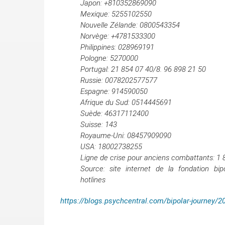
Japon: +810352869090
Mexique: 5255102550
Nouvelle Zélande: 0800543354
Norvège: +4781533300
Philippines: 028969191
Pologne: 5270000
Portugal: 21 854 07 40/8.
96 898 21 50
Russie: 0078202577577
Espagne: 914590050
Afrique du Sud: 0514445691
Suède: 46317112400
Suisse: 143
Royaume-Uni: 08457909090
USA: 18002738255
Ligne de crise pour anciens combattants: 1
Source: site internet de la fondation bipolai
hotlines
https://blogs.psychcentral.com/bipolar-journey/201