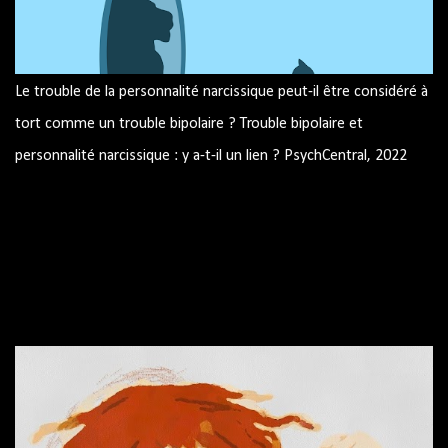
Le trouble de la personnalité narcissique peut-il être considéré à
tort comme un trouble bipolaire ? Trouble bipolaire et
personnalité narcissique : y a-t-il un lien ? PsychCentral, 2022
Image par mohamed Hassan de Pixabay Trouble bipolaire et
personnalité narcissique : y a-t-il un lien ? Pouvez-vous avoir les
deux? Peuvent-ils être confondus les uns avec les autres ?
Trouble bipolaire et traits narcissiques Similitudes résumé
Source : site américain PsychCentral.com Le trouble bipolaire et
le trouble de la personnalité narcissique sont des diagnostics
différents mais peuvent partager certaines caractéristiques.
Certaines personnes vivent avec les deux conditions. Le Manuel
diagnostique et statistique des troubles mentaux, 5e édition
(DSM-5) indique que les symptômes du trouble bipolaire