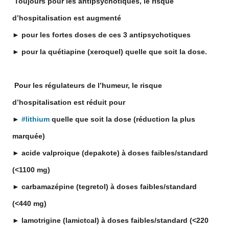
Toujours pour les antipsychotiques, le risque
d’hospitalisation est augmenté
► pour les fortes doses de ces 3 antipsychotiques
► pour la quétiapine (xeroquel) quelle que soit la dose.
Pour les régulateurs de l’humeur, le risque
d’hospitalisation est réduit pour
►
#
lithium
quelle que soit la dose (réduction la plus
hashtag
marquée)
► acide valproique (depakote) à doses faibles/standard
(<1100 mg)
► carbamazépine (tegretol) à doses faibles/standard
(<440 mg)
► lamotrigine (lamictcal) à doses faibles/standard (<220