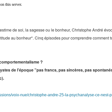
l'estime de soi, la sagesse ou le bonheur, Christophe André évo
naptitude au bonheur". Cinq épisodes pour comprendre comment t
 comportementalisme ?
ystes de l'époque "pas francs, pas sincères, pas spontanés
c).
issions/voix-nue/christophe-andre-25-la-psychanalyse-ce-nest-p