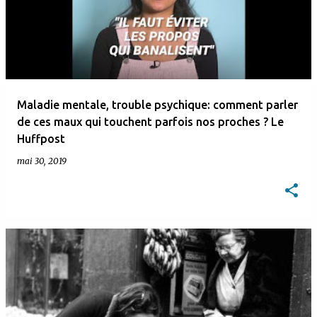
r
t
i
c
l
Maladie mentale, trouble psychique: comment parler
e
de ces maux qui touchent parfois nos proches ? Le
Huffpost
s
mai 30, 2019