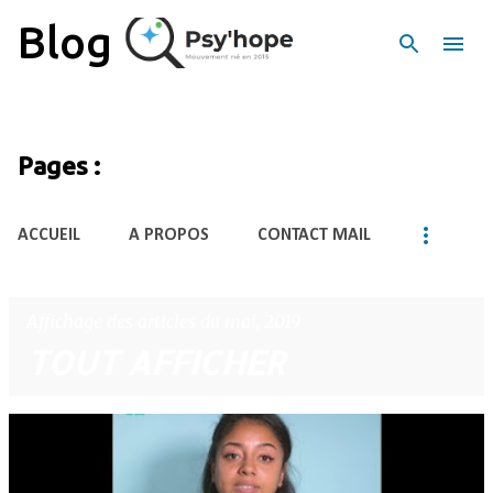
Accéder au contenu principal
Blog
Pages :
ACCUEIL
A PROPOS
CONTACT MAIL
Affichage des articles du mai, 2019
TOUT AFFICHER
A