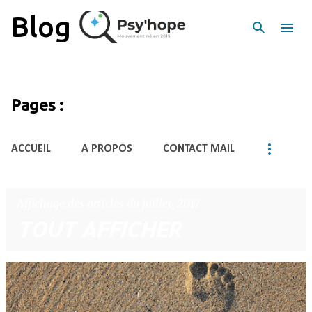
Accéder au contenu principal
Blog
Pages :
ACCUEIL
A PROPOS
CONTACT MAIL
Affichage des articles du juillet, 2017
TOUT AFFICHER
A