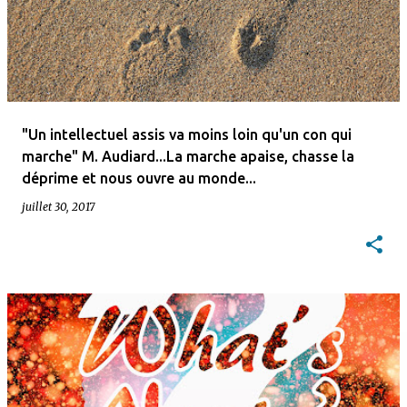
r
t
i
c
l
"Un intellectuel assis va moins loin qu'un con qui
e
marche" M. Audiard...La marche apaise, chasse la
déprime et nous ouvre au monde...
s
juillet 30, 2017